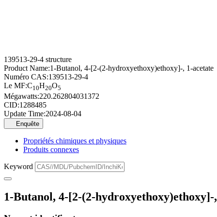
139513-29-4 structure
Product Name:
1-Butanol, 4-[2-(2-hydroxyethoxy)ethoxy]-, 1-acetate
Numéro CAS:
139513-29-4
Le MF:
C
H
O
10
20
5
Mégawatts:
220.262804031372
CID:
1288485
Update Time:
2024-08-04
Enquête
Propriétés chimiques et physiques
Produits connexes
Keyword
1-Butanol, 4-[2-(2-hydroxyethoxy)ethoxy]-,