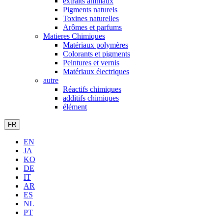
extraits animaux
Pigments naturels
Toxines naturelles
Arômes et parfums
Matieres Chimiques
Matériaux polymères
Colorants et pigments
Peintures et vernis
Matériaux électriques
autre
Réactifs chimiques
additifs chimiques
élément
FR
EN
JA
KO
DE
IT
AR
ES
NL
PT