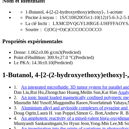
Nom et identifiant
1-Butanol, 4-[2-(2-hydroxyethoxy)ethoxy]-, 1-acetate
Piscine à noyau：
1S/C10H20O5/c1-10(12)15-6-3-2-5-1
La clé Inchi：
LXMCDVQGYLHRGE-UHFFFAOYS
Sourire：
C(OC(=O)C)CCCOCCOCCO
Propriétés expérimentales
Dense:
1.062±0.06 g/cm3(Predicted)
Point d'ébullition:
309.9±27.0 °C(Predicted)
Le PKA:
14.36±0.10(Predicted)
1-Butanol, 4-[2-(2-hydroxyethoxy)ethoxy]-,
1.
An integrated microfluidic 3D tumor system for parallel a
Dan Liu,Rui Hu,Zhongchao Huang,Meilin Sun,Kai Han
Analy
2.
An ionic liquid loaded magnetically confined polymeric me
Masrudin Md Yusoff,Muggundha Raoov,Noorfatimah Yahaya,
3.
Aluminium alkyl and aryloxide complexes of pyrazine and b
Doug Ogrin,Laura H. van Poppel,Simon G. Bott,Andrew R. 
4.
An amphoteric reactivity of a mixed-valent bis(μ-oxo)diman
Muniyandi Sankaralingam,So Hyun Jeon,Yong-Min Lee,Mi
5.
An investigation into the origin of variations in photovo