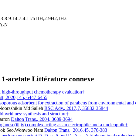
3-8-9-14-7-4-11/h11H,2-9H2,1H3
A-N
 1-acetate Littérature connexe
nd high-throughput chemotherapy evaluation†
st, 2020,145, 6447-6455
soporous adsorbent for extraction of parabens from environmental and
Noorashikin Md Salleh
RSC Adv., 2017,7, 35832-35844
ipyridines: synthesis and structure†
Barron
Dalton Trans., 2004, 3689-3694
ganese(iii,iv) complex acting as an electrophile and a nucleophile†
 Sook Seo,Wonwoo Nam
Dalton Trans., 2016,45, 376-383
ltaic performance using D–D–π–A and D–A–π–A triphenylimidazole dyes 