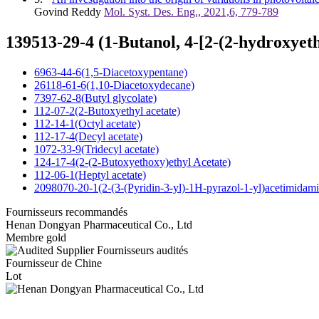
Govind Reddy
Mol. Syst. Des. Eng., 2021,6, 779-789
139513-29-4 (1-Butanol, 4-[2-(2-hydroxyeth
6963-44-6(1,5-Diacetoxypentane)
26118-61-6(1,10-Diacetoxydecane)
7397-62-8(Butyl glycolate)
112-07-2(2-Butoxyethyl acetate)
112-14-1(Octyl acetate)
112-17-4(Decyl acetate)
1072-33-9(Tridecyl acetate)
124-17-4(2-(2-Butoxyethoxy)ethyl Acetate)
112-06-1(Heptyl acetate)
2098070-20-1(2-(3-(Pyridin-3-yl)-1H-pyrazol-1-yl)acetimidami
Fournisseurs recommandés
Henan Dongyan Pharmaceutical Co., Ltd
Membre gold
Fournisseurs audités
Fournisseur de Chine
Lot