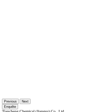
Previous
Next
Enquête
Tiancheng Chemical (Jiangsu) Co., Ltd