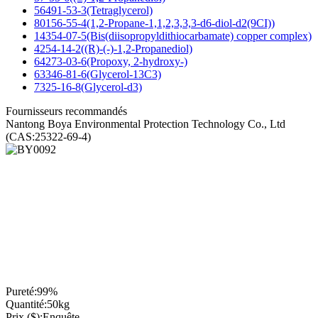
56491-53-3(Tetraglycerol)
80156-55-4(1,2-Propane-1,1,2,3,3,3-d6-diol-d2(9CI))
14354-07-5(Bis(diisopropyldithiocarbamate) copper complex)
4254-14-2((R)-(-)-1,2-Propanediol)
64273-03-6(Propoxy, 2-hydroxy-)
63346-81-6(Glycerol-13C3)
7325-16-8(Glycerol-d3)
Fournisseurs recommandés
Nantong Boya Environmental Protection Technology Co., Ltd
(CAS:25322-69-4)
Pureté:
99%
Quantité:
50kg
Prix ($):
Enquête