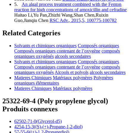
5.
An algal process treatment combined with the Fenton
reaction for high concentrations of amoxicillin and cefradine
Haitao Li,Yu Pan,Zhizhi Wang,Shan Chen,Ruixin
Guo,Jianqiu Chen
RSC Adv., 2015,5, 100775-100782
Related Categories
Solvants et chimiques organiques
Composés organiques
Composés organiques contenant de l’oxygène
composés
organiques oxygénés
alcools secondaires
Solvants et chimiques organiques
Composés organiques
Composés organiques contenant de l’oxygène
composés
organiques oxygénés
Alcools et polyols
alcools secondaires
Matieres Chimiques
Matériaux polymères
Polymères
organiques élémentaires
Matieres Chimiques
Matériaux polymères
25322-69-4 (Poly propylene glycol)
Produits connexes
62502-71-0(Glycerol-d5)
4254-15-3((S)-(+)-Propane-1,2-diol)
57-55-6((±)-1,2-Propanediol)