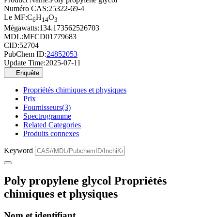
Numéro CAS:
25322-69-4
Le MF:
C
H
O
6
14
3
Mégawatts:
134.173562526703
MDL:
MFCD01779683
CID:
52704
PubChem ID:
24852053
Update Time:
2025-07-11
Enquête
Propriétés chimiques et physiques
Prix
Fournisseurs(3)
Spectrogramme
Related Categories
Produits connexes
Keyword
Poly propylene glycol Propriétés
chimiques et physiques
Nom et identifiant