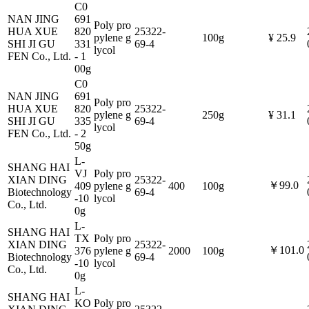
C0
NAN JING
691
Poly pro
HUA XUE
820
25322-
pylene g
100g
¥ 25.9
SHI JI GU
331
69-4
lycol
FEN Co., Ltd.
- 1
00g
C0
NAN JING
691
Poly pro
HUA XUE
820
25322-
pylene g
250g
¥ 31.1
SHI JI GU
335
69-4
lycol
FEN Co., Ltd.
- 2
50g
L-
SHANG HAI
VJ
Poly pro
XIAN DING
25322-
￥99.0
409
pylene g
400
100g
Biotechnology
69-4
-10
lycol
Co., Ltd.
0g
L-
SHANG HAI
TX
Poly pro
XIAN DING
25322-
￥101.0
376
pylene g
2000
100g
Biotechnology
69-4
-10
lycol
Co., Ltd.
0g
L-
SHANG HAI
KO
Poly pro