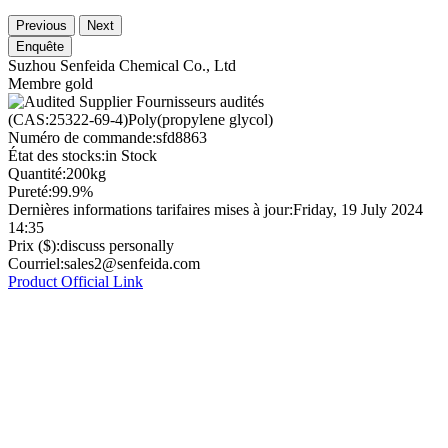
Previous
Next
Enquête
Suzhou Senfeida Chemical Co., Ltd
Membre gold
Fournisseurs audités
(CAS:25322-69-4)Poly(propylene glycol)
Numéro de commande:
sfd8863
État des stocks:
in Stock
Quantité:
200kg
Pureté:
99.9%
Dernières informations tarifaires mises à jour:
Friday, 19 July 2024
14:35
Prix ($):
discuss personally
Courriel:
sales2@senfeida.com
Product Official Link