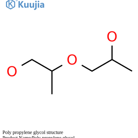
Poly propylene glycol structure
Product Name:
Poly propylene glycol