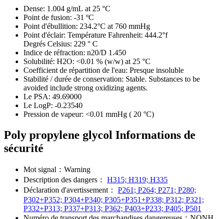
Dense:
1.004 g/mL at 25 °C
Point de fusion:
-31 ºC
Point d'ébullition:
234.2°C at 760 mmHg
Point d'éclair:
Température Fahrenheit: 444.2°f
Degrés Celsius: 229 ° C
Indice de réfraction:
n20/D 1.450
Solubilité:
H2O: <0.01 % (w/w) at 25 °C
Coefficient de répartition de l'eau:
Presque insoluble
Stabilité / durée de conservation:
Stable. Substances to be
avoided include strong oxidizing agents.
Le PSA:
49.69000
Le LogP:
-0.23540
Pression de vapeur:
<0.01 mmHg ( 20 °C)
Poly propylene glycol Informations de
sécurité
Mot signal：
Warning
Description des dangers：
H315; H319; H335
Déclaration d'avertissement：
P261; P264; P271; P280;
P302+P352; P304+P340; P305+P351+P338; P312; P321;
P332+P313; P337+P313; P362; P403+P233; P405; P501
Numéro de transport des marchandises dangereuses：
NONH