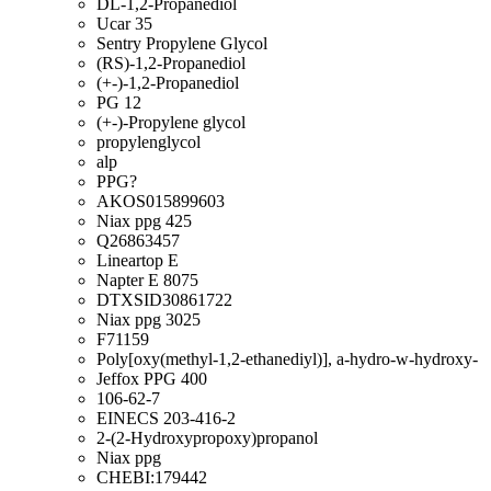
DL-1,2-Propanediol
Ucar 35
Sentry Propylene Glycol
(RS)-1,2-Propanediol
(+-)-1,2-Propanediol
PG 12
(+-)-Propylene glycol
propylenglycol
alp
PPG?
AKOS015899603
Niax ppg 425
Q26863457
Lineartop E
Napter E 8075
DTXSID30861722
Niax ppg 3025
F71159
Poly[oxy(methyl-1,2-ethanediyl)], a-hydro-w-hydroxy-
Jeffox PPG 400
106-62-7
EINECS 203-416-2
2-(2-Hydroxypropoxy)propanol
Niax ppg
CHEBI:179442