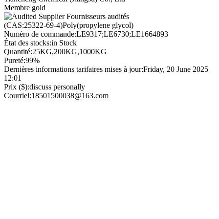
Membre gold
Fournisseurs audités
(CAS:25322-69-4)Poly(propylene glycol)
Numéro de commande:
LE9317;LE6730;LE1664893
État des stocks:
in Stock
Quantité:
25KG,200KG,1000KG
Pureté:
99%
Dernières informations tarifaires mises à jour:
Friday, 20 June 2025
12:01
Prix ($):
discuss personally
Courriel:
18501500038@163.com