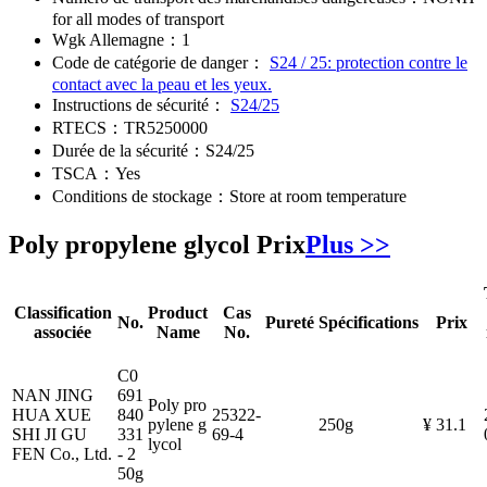
for all modes of transport
Wgk Allemagne：
1
Code de catégorie de danger：
S24 / 25: protection contre le
contact avec la peau et les yeux.
Instructions de sécurité：
S24/25
RTECS：
TR5250000
Durée de la sécurité：
S24/25
TSCA：
Yes
Conditions de stockage：
Store at room temperature
Poly propylene glycol Prix
Plus >>
Classification
Product
Cas
No.
Pureté
Spécifications
Prix
associée
Name
No.
C0
NAN JING
691
Poly pro
HUA XUE
840
25322-
pylene g
250g
¥ 31.1
SHI JI GU
331
69-4
lycol
FEN Co., Ltd.
- 2
50g