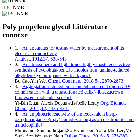
13C NMR
Poly propylene glycol Littérature
connexe
1.
An apparatus for testing water by measurement of its
electrical conductivity
Analyst, 1912,37, 538-543
2.
An atmosphere and light tuned highly diastereoselective
synthesis of cyclobuta/penta[b]indoles from aniline-tethered
alkylidenecyclopropanes with alkynes†
Bo Cao,Yin Wei
Chem. Commun., 2018,54, 2870-2873
3.
Aggregation-induced emission enhancement upon Al3+
complexation with a tetrasulfonated calix[4]bisazacrown
fluorescent molecular sensor†
Yi-Bin Ruan,Alexis Depauw,Isabelle Leray
Org. Biomol.
Chem., 2014,12, 4335-4341
4.
An amphoteric reactivity of a mixed-valent bis(μ-
oxo)dimanganese(iii,iv) complex acting as an electrophile and
a nucleophile†
Muniyandi Sankaralingam,So Hyun Jeon,Yong-Min Lee,Mi
Sook Seo,Wonwoo Nam
Dalton Trans., 2016,45, 376-383