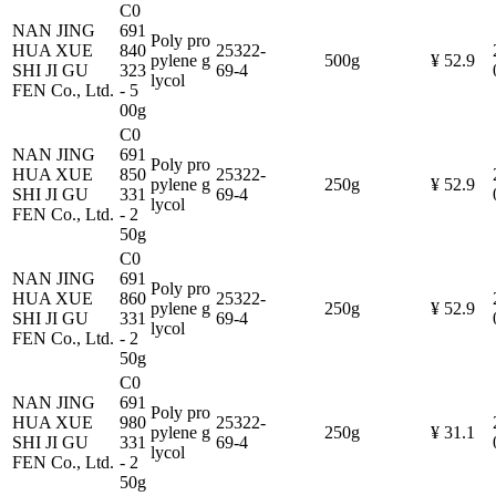
C0
NAN JING
691
Poly pro
HUA XUE
840
25322-
pylene g
500g
¥ 52.9
SHI JI GU
323
69-4
lycol
FEN Co., Ltd.
- 5
00g
C0
NAN JING
691
Poly pro
HUA XUE
850
25322-
pylene g
250g
¥ 52.9
SHI JI GU
331
69-4
lycol
FEN Co., Ltd.
- 2
50g
C0
NAN JING
691
Poly pro
HUA XUE
860
25322-
pylene g
250g
¥ 52.9
SHI JI GU
331
69-4
lycol
FEN Co., Ltd.
- 2
50g
C0
NAN JING
691
Poly pro
HUA XUE
980
25322-
pylene g
250g
¥ 31.1
SHI JI GU
331
69-4
lycol
FEN Co., Ltd.
- 2
50g