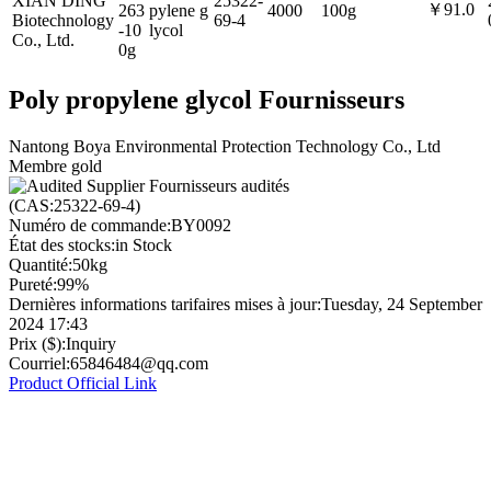
XIAN DING
25322-
￥91.0
263
pylene g
4000
100g
Biotechnology
69-4
-10
lycol
Co., Ltd.
0g
Poly propylene glycol Fournisseurs
Nantong Boya Environmental Protection Technology Co., Ltd
Membre gold
Fournisseurs audités
(CAS:25322-69-4)
Numéro de commande:
BY0092
État des stocks:
in Stock
Quantité:
50kg
Pureté:
99%
Dernières informations tarifaires mises à jour:
Tuesday, 24 September
2024 17:43
Prix ($):
Inquiry
Courriel:
65846484@qq.com
Product Official Link