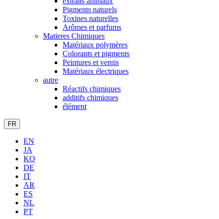
extraits animaux
Pigments naturels
Toxines naturelles
Arômes et parfums
Matieres Chimiques
Matériaux polymères
Colorants et pigments
Peintures et vernis
Matériaux électriques
autre
Réactifs chimiques
additifs chimiques
élément
FR
EN
JA
KO
DE
IT
AR
ES
NL
PT