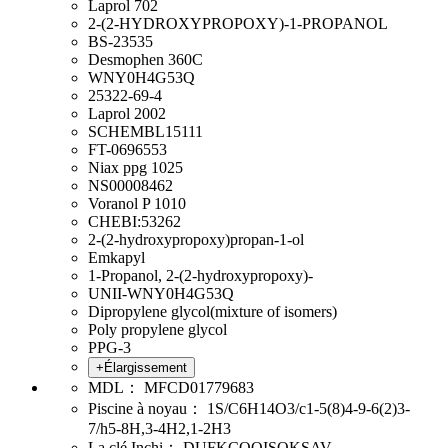
Laprol 702
2-(2-HYDROXYPROPOXY)-1-PROPANOL
BS-23535
Desmophen 360C
WNY0H4G53Q
25322-69-4
Laprol 2002
SCHEMBL15111
FT-0696553
Niax ppg 1025
NS00008462
Voranol P 1010
CHEBI:53262
2-(2-hydroxypropoxy)propan-1-ol
Emkapyl
1-Propanol, 2-(2-hydroxypropoxy)-
UNII-WNY0H4G53Q
Dipropylene glycol(mixture of isomers)
Poly propylene glycol
PPG-3
+Élargissement
MDL：
MFCD01779683
Piscine à noyau：
1S/C6H14O3/c1-5(8)4-9-6(2)3-
7/h5-8H,3-4H2,1-2H3
La clé Inchi：
DUFKCOQISQKSAV-